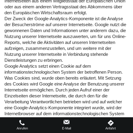
Internetseiten aus einem Mitgliedstaat der Europäischen Union
oder aus einem anderen Vertragsstaat des Abkommens über
den Europäischen Wirtschaftsraum erfolgt.
Der Zweck der Google-Analytics-Komponente ist die Analyse
der Besucherströme auf unserer Internetseite. Google nutzt die
gewonnenen Daten und Informationen unter anderem dazu, die
Nutzung unserer Internetseite auszuwerten, um für uns Online-
Reports, welche die Aktivitäten auf unseren Internetseiten
aufzeigen, zusammenzustellen, und um weitere mit der
Nutzung unserer Internetseite in Verbindung stehende
Dienstleistungen zu erbringen.
Google Analytics setzt einen Cookie auf dem
informationstechnologischen System der betroffenen Person.
Was Cookies sind, wurde oben bereits erläutert. Mit Setzung
des Cookies wird Google eine Analyse der Benutzung unserer
Internetseite ermöglichen. Durch jeden Aufruf einer der
Einzelseiten dieser Internetseite, die durch den für die
Verarbeitung Verantwortlichen betrieben wird und auf welcher
eine Google-Analytics-Komponente integriert wurde, wird der
Internetbrowser auf dem informationstechnologischen System
der betroffenen Person automatisch durch die jeweilige Google-
Analytics-Komponente veranlasst, Daten zum Zwecke der
Anrufen
E-Mail
Anfahrt
Online-Analyse an Google zu übermitteln. Im Rahmen dieses