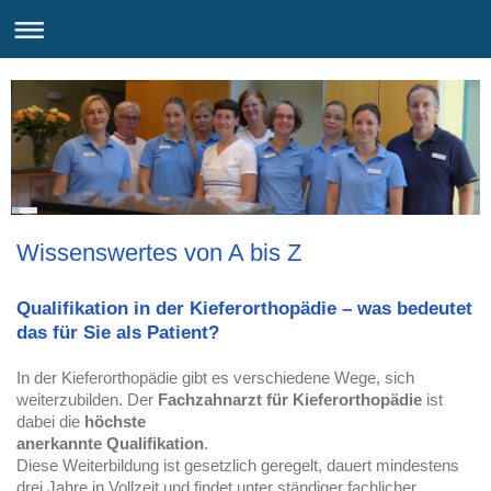
Wissenswertes von A bis Z
Qualifikation in der Kieferorthopädie – was bedeutet
das für Sie als Patient?
In der Kieferorthopädie gibt es verschiedene Wege, sich 
weiterzubilden. Der 
Fachzahnarzt für Kieferorthopädie
 ist 
dabei die 
höchste

anerkannte Qualifikation
.
Diese Weiterbildung ist gesetzlich geregelt, dauert mindestens 
drei Jahre in Vollzeit und findet unter ständiger fachlicher 